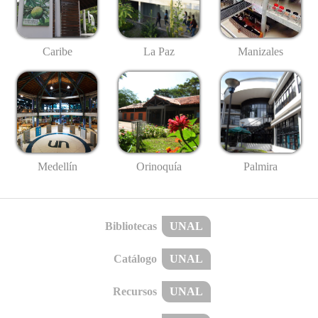
Caribe
La Paz
Manizales
Medellín
Palmira
Orinoquía
Bibliotecas
UNAL
Catálogo
UNAL
Recursos
UNAL