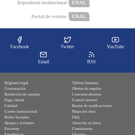
Repositorio institucional
UNAL
Portal de revistas
UNAL
Facebook
Twitter
YouTube
Email
RSS
Régimen legal
Talento humano
Contratación
Ofertas de empleo
Rendición de cuentas
Concurso docente
Pago virtual
Control interno
Calidad
Buzón de notificaciones
Correo institucional
Mapa del sitio
Redes Sociales
FAQ
Quejas y reclamos
Atención en línea
Encuesta
Contáctenos
Estadísticas
Glosario