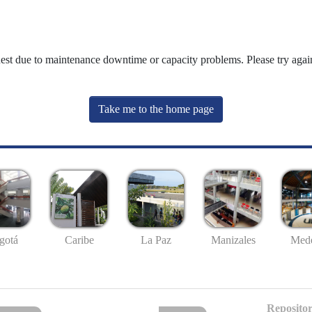
uest due to maintenance downtime or capacity problems. Please try again
Take me to the home page
gotá
Caribe
La Paz
Manizales
Mede
Repositor