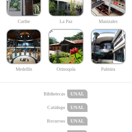
Caribe
La Paz
Manizales
Medellín
Palmira
Orinoquía
Bibliotecas
UNAL
Catálogo
UNAL
Recursos
UNAL