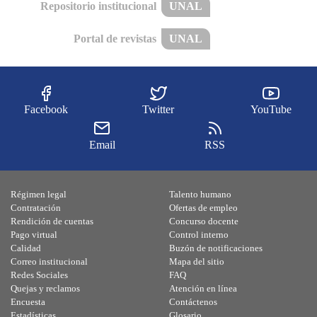
Repositorio institucional
UNAL
Portal de revistas
UNAL
Facebook
Twitter
YouTube
Email
RSS
Régimen legal
Talento humano
Contratación
Ofertas de empleo
Rendición de cuentas
Concurso docente
Pago virtual
Control interno
Calidad
Buzón de notificaciones
Correo institucional
Mapa del sitio
Redes Sociales
FAQ
Quejas y reclamos
Atención en línea
Encuesta
Contáctenos
Estadísticas
Glosario