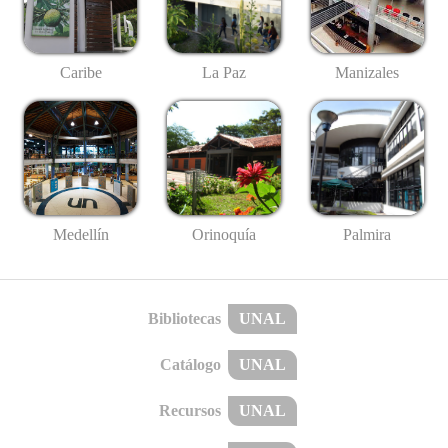
Caribe
La Paz
Manizales
Medellín
Palmira
Orinoquía
Bibliotecas
UNAL
Catálogo
UNAL
Recursos
UNAL