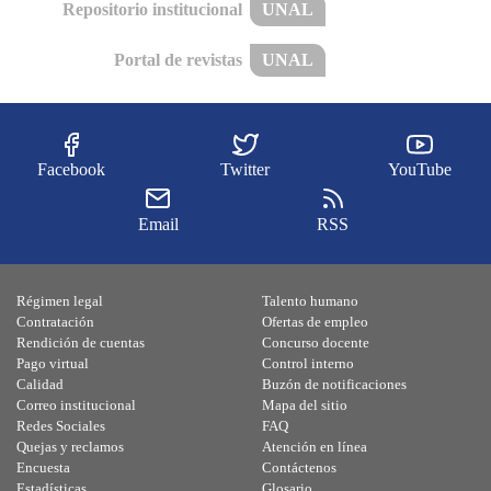
Repositorio institucional
UNAL
Portal de revistas
UNAL
Facebook
Twitter
YouTube
Email
RSS
Régimen legal
Talento humano
Contratación
Ofertas de empleo
Rendición de cuentas
Concurso docente
Pago virtual
Control interno
Calidad
Buzón de notificaciones
Correo institucional
Mapa del sitio
Redes Sociales
FAQ
Quejas y reclamos
Atención en línea
Encuesta
Contáctenos
Estadísticas
Glosario