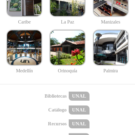
Caribe
La Paz
Manizales
Medellín
Palmira
Orinoquía
Bibliotecas
UNAL
Catálogo
UNAL
Recursos
UNAL