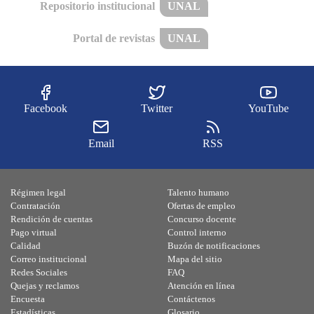
Repositorio institucional
UNAL
Portal de revistas
UNAL
Facebook
Twitter
YouTube
Email
RSS
Régimen legal
Talento humano
Contratación
Ofertas de empleo
Rendición de cuentas
Concurso docente
Pago virtual
Control interno
Calidad
Buzón de notificaciones
Correo institucional
Mapa del sitio
Redes Sociales
FAQ
Quejas y reclamos
Atención en línea
Encuesta
Contáctenos
Estadísticas
Glosario