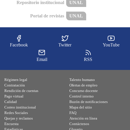
Repositorio institucional
UNAL
Portal de revistas
UNAL
Facebook
Twitter
YouTube
Email
RSS
Régimen legal
Talento humano
Contratación
Ofertas de empleo
Rendición de cuentas
Concurso docente
Pago virtual
Control interno
Calidad
Buzón de notificaciones
Correo institucional
Mapa del sitio
Redes Sociales
FAQ
Quejas y reclamos
Atención en línea
Encuesta
Contáctenos
Estadísticas
Glosario