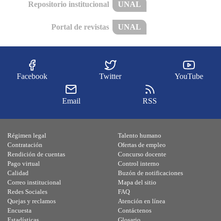
Repositorio institucional
UNAL
Portal de revistas
UNAL
Facebook
Twitter
YouTube
Email
RSS
Régimen legal
Talento humano
Contratación
Ofertas de empleo
Rendición de cuentas
Concurso docente
Pago virtual
Control interno
Calidad
Buzón de notificaciones
Correo institucional
Mapa del sitio
Redes Sociales
FAQ
Quejas y reclamos
Atención en línea
Encuesta
Contáctenos
Estadísticas
Glosario