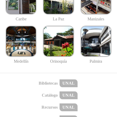
Caribe
La Paz
Manizales
Medellín
Palmira
Orinoquía
Bibliotecas
UNAL
Catálogo
UNAL
Recursos
UNAL