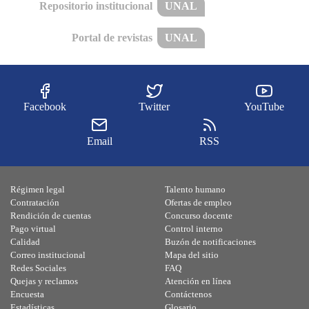
Repositorio institucional
UNAL
Portal de revistas
UNAL
Facebook
Twitter
YouTube
Email
RSS
Régimen legal
Talento humano
Contratación
Ofertas de empleo
Rendición de cuentas
Concurso docente
Pago virtual
Control interno
Calidad
Buzón de notificaciones
Correo institucional
Mapa del sitio
Redes Sociales
FAQ
Quejas y reclamos
Atención en línea
Encuesta
Contáctenos
Estadísticas
Glosario