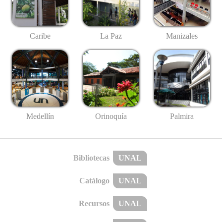
Caribe
La Paz
Manizales
Medellín
Palmira
Orinoquía
Bibliotecas
UNAL
Catálogo
UNAL
Recursos
UNAL