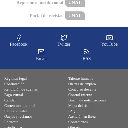
Repositorio institucional
UNAL
Portal de revistas
UNAL
Facebook
Twitter
YouTube
Email
RSS
Régimen legal
Talento humano
Contratación
Ofertas de empleo
Rendición de cuentas
Concurso docente
Pago virtual
Control interno
Calidad
Buzón de notificaciones
Correo institucional
Mapa del sitio
Redes Sociales
FAQ
Quejas y reclamos
Atención en línea
Encuesta
Contáctenos
Estadísticas
Glosario