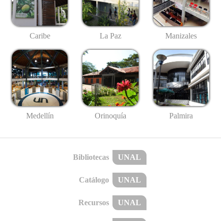
Caribe
La Paz
Manizales
Medellín
Palmira
Orinoquía
Bibliotecas
UNAL
Catálogo
UNAL
Recursos
UNAL