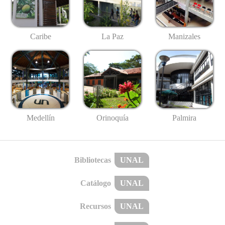
Caribe
La Paz
Manizales
Medellín
Palmira
Orinoquía
Bibliotecas
UNAL
Catálogo
UNAL
Recursos
UNAL