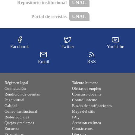
Repositorio institucional
UNAL
Portal de revistas
UNAL
Facebook
Twitter
YouTube
Email
RSS
Régimen legal
Talento humano
Contratación
Ofertas de empleo
Rendición de cuentas
Concurso docente
Pago virtual
Control interno
Calidad
Buzón de notificaciones
Correo institucional
Mapa del sitio
Redes Sociales
FAQ
Quejas y reclamos
Atención en línea
Encuesta
Contáctenos
Estadísticas
Glosario