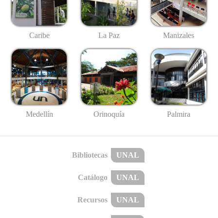
Caribe
La Paz
Manizales
Medellín
Palmira
Orinoquía
Bibliotecas
UNAL
Catálogo
UNAL
Recursos
UNAL