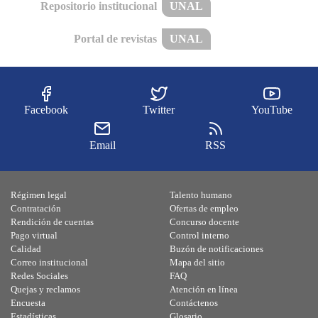
Repositorio institucional
UNAL
Portal de revistas
UNAL
Facebook
Twitter
YouTube
Email
RSS
Régimen legal
Talento humano
Contratación
Ofertas de empleo
Rendición de cuentas
Concurso docente
Pago virtual
Control interno
Calidad
Buzón de notificaciones
Correo institucional
Mapa del sitio
Redes Sociales
FAQ
Quejas y reclamos
Atención en línea
Encuesta
Contáctenos
Estadísticas
Glosario