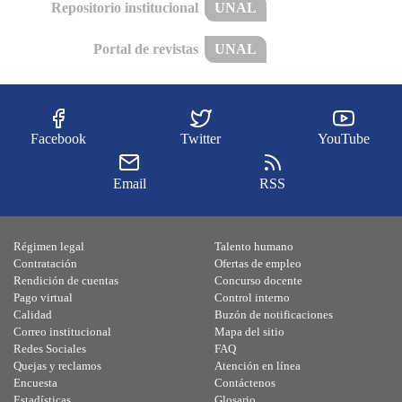
Repositorio institucional
UNAL
Portal de revistas
UNAL
Facebook
Twitter
YouTube
Email
RSS
Régimen legal
Talento humano
Contratación
Ofertas de empleo
Rendición de cuentas
Concurso docente
Pago virtual
Control interno
Calidad
Buzón de notificaciones
Correo institucional
Mapa del sitio
Redes Sociales
FAQ
Quejas y reclamos
Atención en línea
Encuesta
Contáctenos
Estadísticas
Glosario