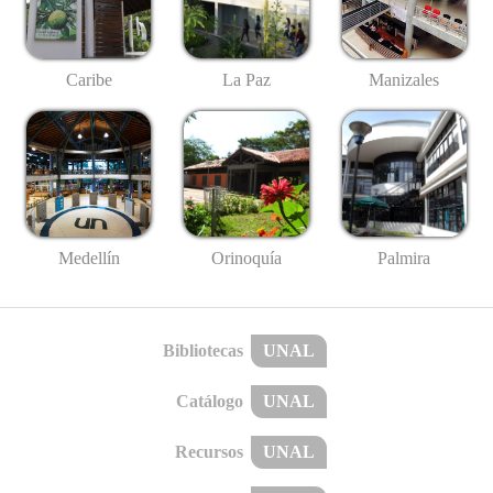
Caribe
La Paz
Manizales
Medellín
Palmira
Orinoquía
Bibliotecas
UNAL
Catálogo
UNAL
Recursos
UNAL