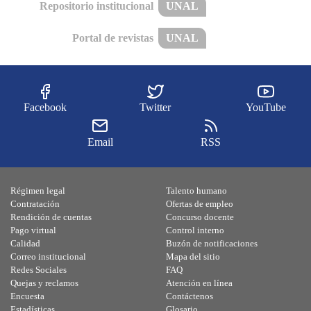
Repositorio institucional
UNAL
Portal de revistas
UNAL
Facebook
Twitter
YouTube
Email
RSS
Régimen legal
Talento humano
Contratación
Ofertas de empleo
Rendición de cuentas
Concurso docente
Pago virtual
Control interno
Calidad
Buzón de notificaciones
Correo institucional
Mapa del sitio
Redes Sociales
FAQ
Quejas y reclamos
Atención en línea
Encuesta
Contáctenos
Estadísticas
Glosario