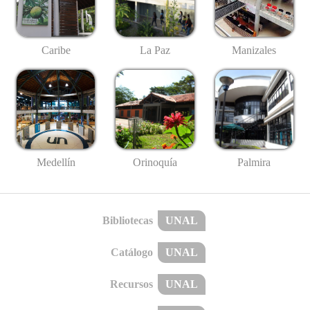
Caribe
La Paz
Manizales
Medellín
Palmira
Orinoquía
Bibliotecas
UNAL
Catálogo
UNAL
Recursos
UNAL