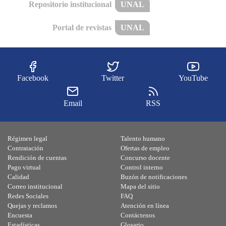
Repositorio institucional
UNAL
Portal de revistas
UNAL
Facebook
Twitter
YouTube
Email
RSS
Régimen legal
Talento humano
Contratación
Ofertas de empleo
Rendición de cuentas
Concurso docente
Pago virtual
Control interno
Calidad
Buzón de notificaciones
Correo institucional
Mapa del sitio
Redes Sociales
FAQ
Quejas y reclamos
Atención en línea
Encuesta
Contáctenos
Estadísticas
Glosario