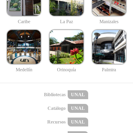
Caribe
La Paz
Manizales
Medellín
Palmira
Orinoquía
Bibliotecas
UNAL
Catálogo
UNAL
Recursos
UNAL