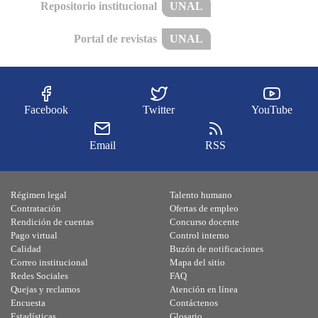
Repositorio institucional
UNAL
Portal de revistas
UNAL
Facebook
Twitter
YouTube
Email
RSS
Régimen legal
Talento humano
Contratación
Ofertas de empleo
Rendición de cuentas
Concurso docente
Pago virtual
Control interno
Calidad
Buzón de notificaciones
Correo institucional
Mapa del sitio
Redes Sociales
FAQ
Quejas y reclamos
Atención en línea
Encuesta
Contáctenos
Estadísticas
Glosario