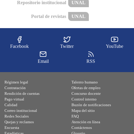
Repositorio institucional
UNAL
Portal de revistas
UNAL
Facebook
Twitter
YouTube
Email
RSS
Régimen legal
Talento humano
Contratación
Ofertas de empleo
Rendición de cuentas
Concurso docente
Pago virtual
Control interno
Calidad
Buzón de notificaciones
Correo institucional
Mapa del sitio
Redes Sociales
FAQ
Quejas y reclamos
Atención en línea
Encuesta
Contáctenos
Estadísticas
Glosario