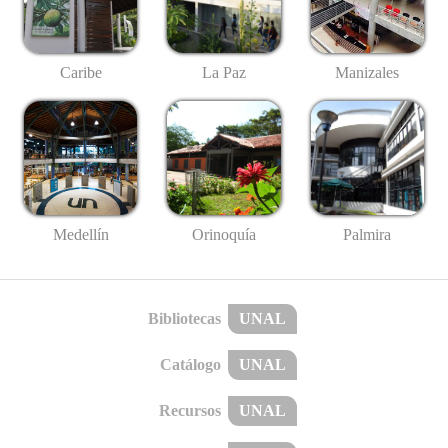
Caribe
La Paz
Manizales
Medellín
Palmira
Orinoquía
Bibliotecas
UNAL
Catálogo
UNAL
Recursos
UNAL