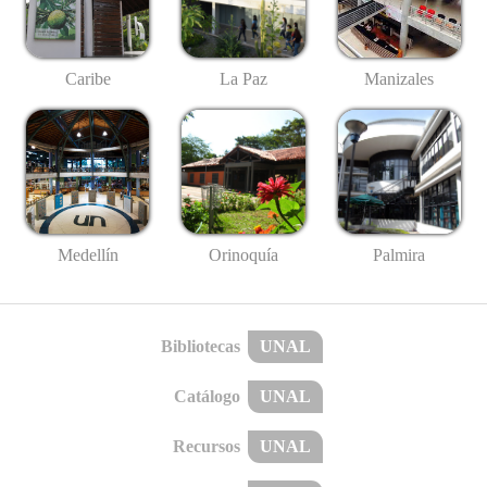
Caribe
La Paz
Manizales
Medellín
Palmira
Orinoquía
Bibliotecas
UNAL
Catálogo
UNAL
Recursos
UNAL