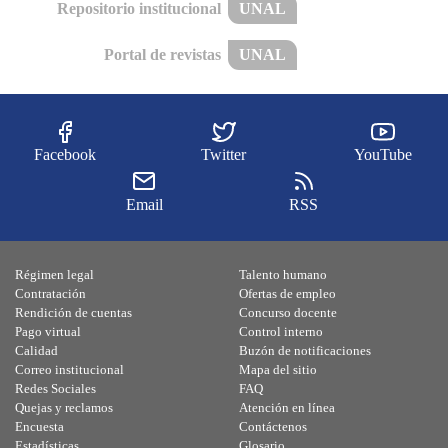
Repositorio institucional
UNAL
Portal de revistas
UNAL
Facebook
Twitter
YouTube
Email
RSS
Régimen legal
Talento humano
Contratación
Ofertas de empleo
Rendición de cuentas
Concurso docente
Pago virtual
Control interno
Calidad
Buzón de notificaciones
Correo institucional
Mapa del sitio
Redes Sociales
FAQ
Quejas y reclamos
Atención en línea
Encuesta
Contáctenos
Estadísticas
Glosario