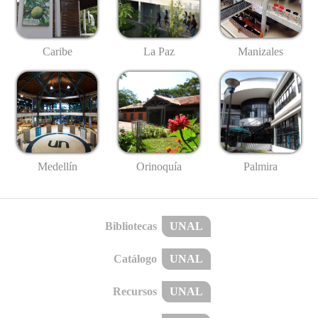
Caribe
La Paz
Manizales
Medellín
Palmira
Orinoquía
Bibliotecas
UNAL
Catálogo
UNAL
Recursos
UNAL