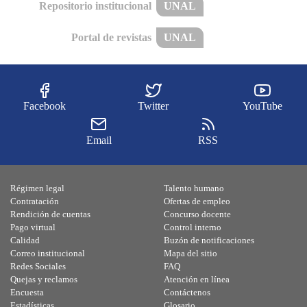
Repositorio institucional
UNAL
Portal de revistas
UNAL
Facebook
Twitter
YouTube
Email
RSS
Régimen legal
Talento humano
Contratación
Ofertas de empleo
Rendición de cuentas
Concurso docente
Pago virtual
Control interno
Calidad
Buzón de notificaciones
Correo institucional
Mapa del sitio
Redes Sociales
FAQ
Quejas y reclamos
Atención en línea
Encuesta
Contáctenos
Estadísticas
Glosario