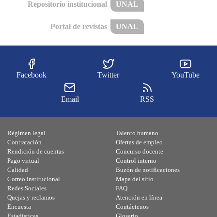
Repositorio institucional
UNAL
Portal de revistas
UNAL
Facebook
Twitter
YouTube
Email
RSS
Régimen legal
Talento humano
Contratación
Ofertas de empleo
Rendición de cuentas
Concurso docente
Pago virtual
Control interno
Calidad
Buzón de notificaciones
Correo institucional
Mapa del sitio
Redes Sociales
FAQ
Quejas y reclamos
Atención en línea
Encuesta
Contáctenos
Estadísticas
Glosario