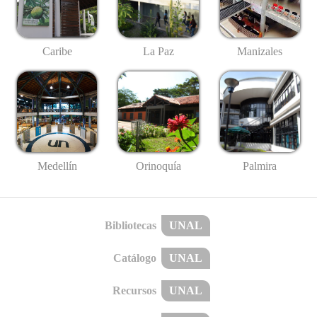
Caribe
La Paz
Manizales
Medellín
Palmira
Orinoquía
Bibliotecas
UNAL
Catálogo
UNAL
Recursos
UNAL