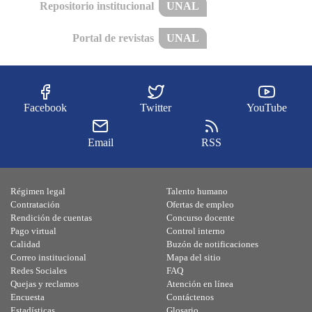
Repositorio institucional
UNAL
Portal de revistas
UNAL
Facebook
Twitter
YouTube
Email
RSS
Régimen legal
Talento humano
Contratación
Ofertas de empleo
Rendición de cuentas
Concurso docente
Pago virtual
Control interno
Calidad
Buzón de notificaciones
Correo institucional
Mapa del sitio
Redes Sociales
FAQ
Quejas y reclamos
Atención en línea
Encuesta
Contáctenos
Estadísticas
Glosario