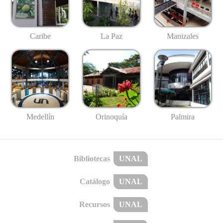
Caribe
La Paz
Manizales
Medellín
Palmira
Orinoquía
Bibliotecas
UNAL
Catálogo
UNAL
Recursos
UNAL