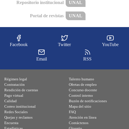
Repositorio institucional
UNAL
Portal de revistas
UNAL
Facebook
Twitter
YouTube
Email
RSS
Régimen legal
Talento humano
Contratación
Ofertas de empleo
Rendición de cuentas
Concurso docente
Pago virtual
Control interno
Calidad
Buzón de notificaciones
Correo institucional
Mapa del sitio
Redes Sociales
FAQ
Quejas y reclamos
Atención en línea
Encuesta
Contáctenos
Estadísticas
Glosario