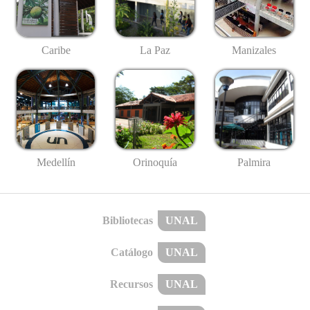
Caribe
La Paz
Manizales
Medellín
Palmira
Orinoquía
Bibliotecas
UNAL
Catálogo
UNAL
Recursos
UNAL