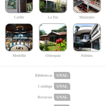
Caribe
La Paz
Manizales
Medellín
Palmira
Orinoquía
Bibliotecas
UNAL
Catálogo
UNAL
Recursos
UNAL