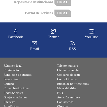
Repositorio institucional
UNAL
Portal de revistas
UNAL
Facebook
Twitter
YouTube
Email
RSS
Régimen legal
Talento humano
Contratación
Ofertas de empleo
Rendición de cuentas
Concurso docente
Pago virtual
Control interno
Calidad
Buzón de notificaciones
Correo institucional
Mapa del sitio
Redes Sociales
FAQ
Quejas y reclamos
Atención en línea
Encuesta
Contáctenos
Estadísticas
Glosario