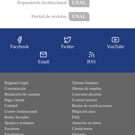
Repositorio institucional
UNAL
Portal de revistas
UNAL
Facebook
Twitter
YouTube
Email
RSS
Régimen legal
Talento humano
Contratación
Ofertas de empleo
Rendición de cuentas
Concurso docente
Pago virtual
Control interno
Calidad
Buzón de notificaciones
Correo institucional
Mapa del sitio
Redes Sociales
FAQ
Quejas y reclamos
Atención en línea
Encuesta
Contáctenos
Estadísticas
Glosario