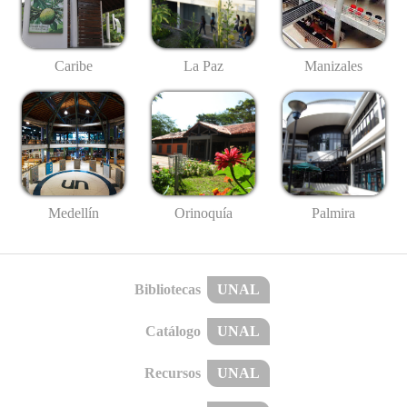
Caribe
La Paz
Manizales
Medellín
Palmira
Orinoquía
Bibliotecas
UNAL
Catálogo
UNAL
Recursos
UNAL