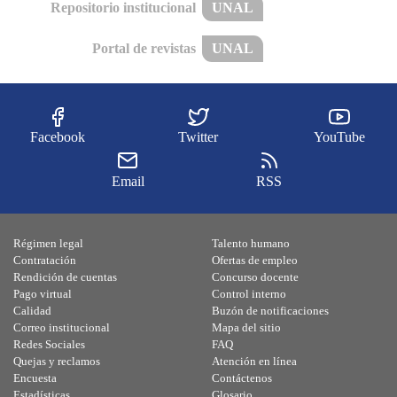
Repositorio institucional
UNAL
Portal de revistas
UNAL
Facebook
Twitter
YouTube
Email
RSS
Régimen legal
Talento humano
Contratación
Ofertas de empleo
Rendición de cuentas
Concurso docente
Pago virtual
Control interno
Calidad
Buzón de notificaciones
Correo institucional
Mapa del sitio
Redes Sociales
FAQ
Quejas y reclamos
Atención en línea
Encuesta
Contáctenos
Estadísticas
Glosario