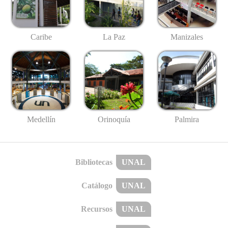
Caribe
La Paz
Manizales
Medellín
Palmira
Orinoquía
Bibliotecas
UNAL
Catálogo
UNAL
Recursos
UNAL