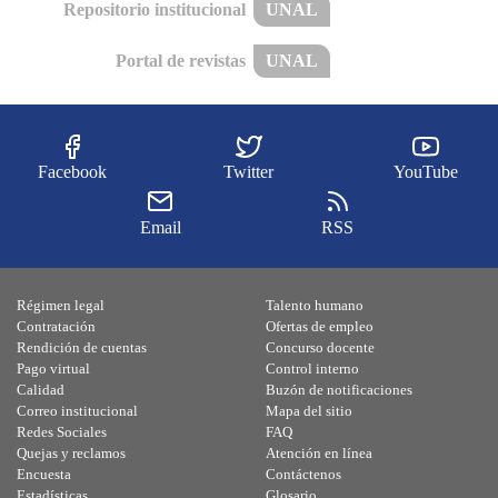
Repositorio institucional
UNAL
Portal de revistas
UNAL
Facebook
Twitter
YouTube
Email
RSS
Régimen legal
Talento humano
Contratación
Ofertas de empleo
Rendición de cuentas
Concurso docente
Pago virtual
Control interno
Calidad
Buzón de notificaciones
Correo institucional
Mapa del sitio
Redes Sociales
FAQ
Quejas y reclamos
Atención en línea
Encuesta
Contáctenos
Estadísticas
Glosario