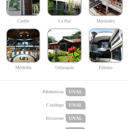
Caribe
La Paz
Manizales
Medellín
Palmira
Orinoquía
Bibliotecas
UNAL
Catálogo
UNAL
Recursos
UNAL