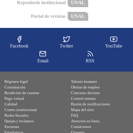
Repositorio institucional
UNAL
Portal de revistas
UNAL
Facebook
Twitter
YouTube
Email
RSS
Régimen legal
Talento humano
Contratación
Ofertas de empleo
Rendición de cuentas
Concurso docente
Pago virtual
Control interno
Calidad
Buzón de notificaciones
Correo institucional
Mapa del sitio
Redes Sociales
FAQ
Quejas y reclamos
Atención en línea
Encuesta
Contáctenos
Estadísticas
Glosario