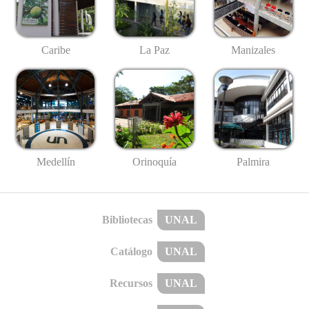
Caribe
La Paz
Manizales
Medellín
Palmira
Orinoquía
Bibliotecas
UNAL
Catálogo
UNAL
Recursos
UNAL