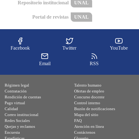
Repositorio institucional
UNAL
Portal de revistas
UNAL
Facebook
Twitter
YouTube
Email
RSS
Régimen legal
Talento humano
Contratación
Ofertas de empleo
Rendición de cuentas
Concurso docente
Pago virtual
Control interno
Calidad
Buzón de notificaciones
Correo institucional
Mapa del sitio
Redes Sociales
FAQ
Quejas y reclamos
Atención en línea
Encuesta
Contáctenos
Estadísticas
Glosario