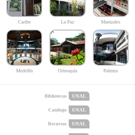
Caribe
La Paz
Manizales
Medellín
Palmira
Orinoquía
Bibliotecas
UNAL
Catálogo
UNAL
Recursos
UNAL