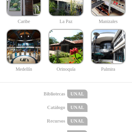
Caribe
La Paz
Manizales
Medellín
Palmira
Orinoquía
Bibliotecas
UNAL
Catálogo
UNAL
Recursos
UNAL