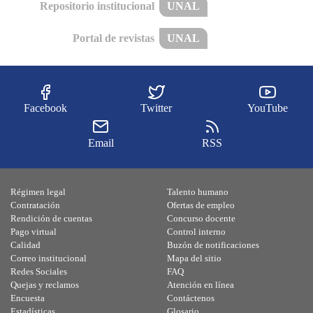
Repositorio institucional
UNAL
Portal de revistas
UNAL
Facebook
Twitter
YouTube
Email
RSS
Régimen legal
Talento humano
Contratación
Ofertas de empleo
Rendición de cuentas
Concurso docente
Pago virtual
Control interno
Calidad
Buzón de notificaciones
Correo institucional
Mapa del sitio
Redes Sociales
FAQ
Quejas y reclamos
Atención en línea
Encuesta
Contáctenos
Estadísticas
Glosario