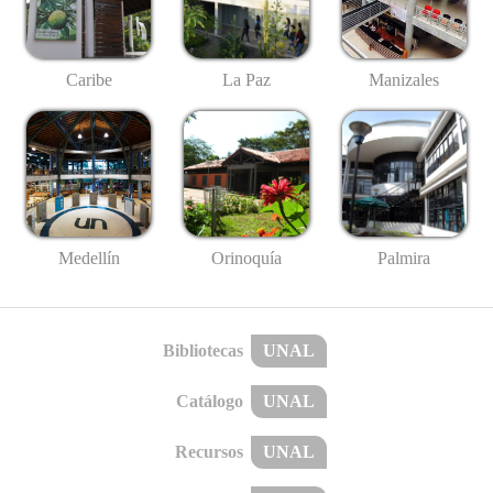
Caribe
La Paz
Manizales
Medellín
Palmira
Orinoquía
Bibliotecas
UNAL
Catálogo
UNAL
Recursos
UNAL