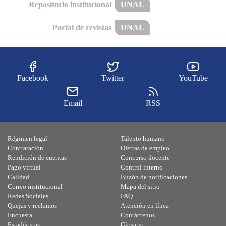
Repositorio institucional
UNAL
Portal de revistas
UNAL
Facebook
Twitter
YouTube
Email
RSS
Régimen legal
Talento humano
Contratación
Ofertas de empleo
Rendición de cuentas
Concurso docente
Pago virtual
Control interno
Calidad
Buzón de notificaciones
Correo institucional
Mapa del sitio
Redes Sociales
FAQ
Quejas y reclamos
Atención en línea
Encuesta
Contáctenos
Estadísticas
Glosario