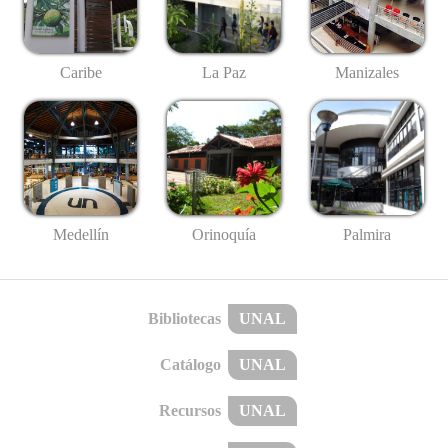
Caribe
La Paz
Manizales
Medellín
Palmira
Orinoquía
Bibliotecas
UNAL
Catálogo
UNAL
Recursos
UNAL