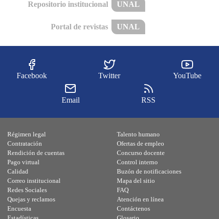
Repositorio institucional
UNAL
Portal de revistas
UNAL
Facebook
Twitter
YouTube
Email
RSS
Régimen legal
Talento humano
Contratación
Ofertas de empleo
Rendición de cuentas
Concurso docente
Pago virtual
Control interno
Calidad
Buzón de notificaciones
Correo institucional
Mapa del sitio
Redes Sociales
FAQ
Quejas y reclamos
Atención en línea
Encuesta
Contáctenos
Estadísticas
Glosario