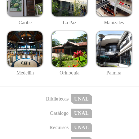
Caribe
La Paz
Manizales
Medellín
Palmira
Orinoquía
Bibliotecas
UNAL
Catálogo
UNAL
Recursos
UNAL