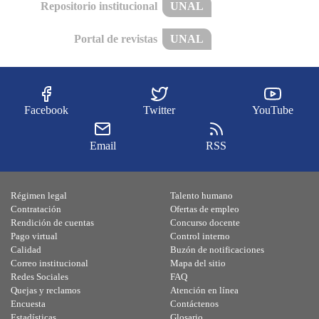
Repositorio institucional
UNAL
Portal de revistas
UNAL
Facebook
Twitter
YouTube
Email
RSS
Régimen legal
Talento humano
Contratación
Ofertas de empleo
Rendición de cuentas
Concurso docente
Pago virtual
Control interno
Calidad
Buzón de notificaciones
Correo institucional
Mapa del sitio
Redes Sociales
FAQ
Quejas y reclamos
Atención en línea
Encuesta
Contáctenos
Estadísticas
Glosario