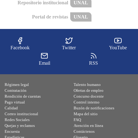
Repositorio institucional
UNAL
Portal de revistas
UNAL
Facebook
Twitter
YouTube
Email
RSS
Régimen legal
Talento humano
Contratación
Ofertas de empleo
Rendición de cuentas
Concurso docente
Pago virtual
Control interno
Calidad
Buzón de notificaciones
Correo institucional
Mapa del sitio
Redes Sociales
FAQ
Quejas y reclamos
Atención en línea
Encuesta
Contáctenos
Estadísticas
Glosario