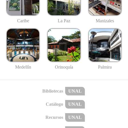
Caribe
La Paz
Manizales
Medellín
Palmira
Orinoquía
Bibliotecas
UNAL
Catálogo
UNAL
Recursos
UNAL