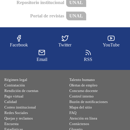
Repositorio institucional
UNAL
Portal de revistas
UNAL
Facebook
Twitter
YouTube
Email
RSS
Régimen legal
Talento humano
Contratación
Ofertas de empleo
Rendición de cuentas
Concurso docente
Pago virtual
Control interno
Calidad
Buzón de notificaciones
Correo institucional
Mapa del sitio
Redes Sociales
FAQ
Quejas y reclamos
Atención en línea
Encuesta
Contáctenos
Estadísticas
Glosario