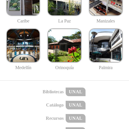
Caribe
La Paz
Manizales
Medellín
Palmira
Orinoquía
Bibliotecas
UNAL
Catálogo
UNAL
Recursos
UNAL