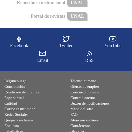
Repositorio institucional
UNAL
Portal de revistas
UNAL
Facebook
Twitter
YouTube
Email
RSS
Régimen legal
Talento humano
Contratación
Ofertas de empleo
Rendición de cuentas
Concurso docente
Pago virtual
Control interno
Calidad
Buzón de notificaciones
Correo institucional
Mapa del sitio
Redes Sociales
FAQ
Quejas y reclamos
Atención en línea
Encuesta
Contáctenos
Estadísticas
Glosario