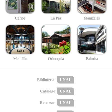
Caribe
La Paz
Manizales
Medellín
Palmira
Orinoquía
Bibliotecas
UNAL
Catálogo
UNAL
Recursos
UNAL