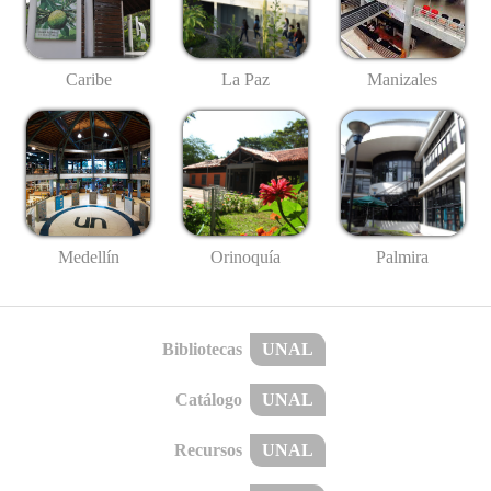
Caribe
La Paz
Manizales
Medellín
Palmira
Orinoquía
Bibliotecas
UNAL
Catálogo
UNAL
Recursos
UNAL