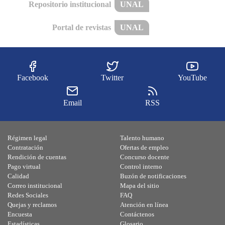
Repositorio institucional
UNAL
Portal de revistas
UNAL
Facebook
Twitter
YouTube
Email
RSS
Régimen legal
Talento humano
Contratación
Ofertas de empleo
Rendición de cuentas
Concurso docente
Pago virtual
Control interno
Calidad
Buzón de notificaciones
Correo institucional
Mapa del sitio
Redes Sociales
FAQ
Quejas y reclamos
Atención en línea
Encuesta
Contáctenos
Estadísticas
Glosario