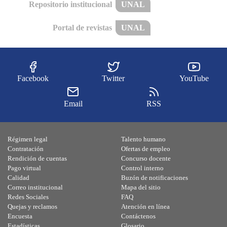
Repositorio institucional
UNAL
Portal de revistas
UNAL
Facebook
Twitter
YouTube
Email
RSS
Régimen legal
Talento humano
Contratación
Ofertas de empleo
Rendición de cuentas
Concurso docente
Pago virtual
Control interno
Calidad
Buzón de notificaciones
Correo institucional
Mapa del sitio
Redes Sociales
FAQ
Quejas y reclamos
Atención en línea
Encuesta
Contáctenos
Estadísticas
Glosario