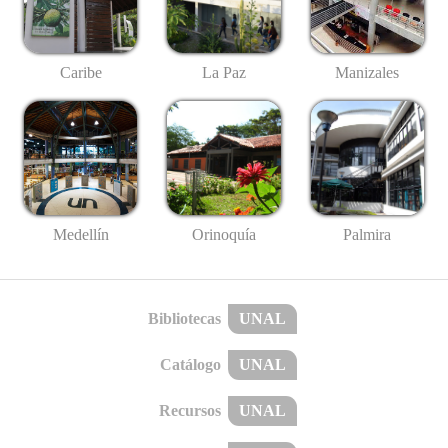
Caribe
La Paz
Manizales
Medellín
Palmira
Orinoquía
Bibliotecas
UNAL
Catálogo
UNAL
Recursos
UNAL