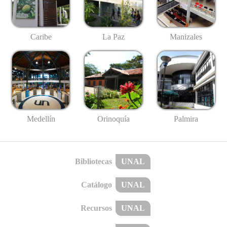
Caribe
La Paz
Manizales
Medellín
Palmira
Orinoquía
Bibliotecas
UNAL
Catálogo
UNAL
Recursos
UNAL