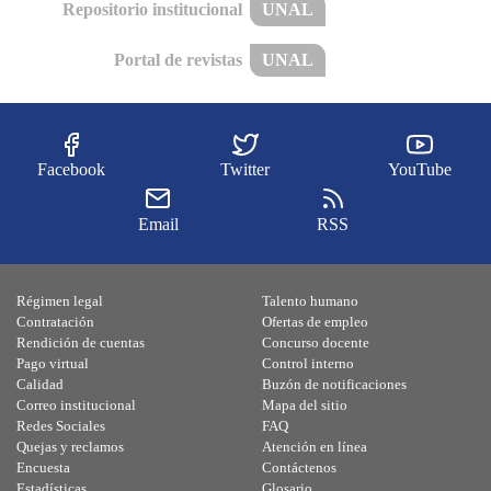
Repositorio institucional
UNAL
Portal de revistas
UNAL
Facebook
Twitter
YouTube
Email
RSS
Régimen legal
Talento humano
Contratación
Ofertas de empleo
Rendición de cuentas
Concurso docente
Pago virtual
Control interno
Calidad
Buzón de notificaciones
Correo institucional
Mapa del sitio
Redes Sociales
FAQ
Quejas y reclamos
Atención en línea
Encuesta
Contáctenos
Estadísticas
Glosario