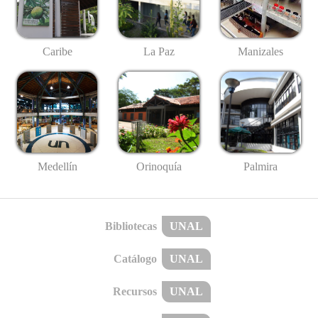
Caribe
La Paz
Manizales
Medellín
Palmira
Orinoquía
Bibliotecas
UNAL
Catálogo
UNAL
Recursos
UNAL