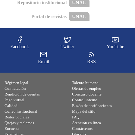
Repositorio institucional
UNAL
Portal de revistas
UNAL
Facebook
Twitter
YouTube
Email
RSS
Régimen legal
Talento humano
Contratación
Ofertas de empleo
Rendición de cuentas
Concurso docente
Pago virtual
Control interno
Calidad
Buzón de notificaciones
Correo institucional
Mapa del sitio
Redes Sociales
FAQ
Quejas y reclamos
Atención en línea
Encuesta
Contáctenos
Estadísticas
Glosario