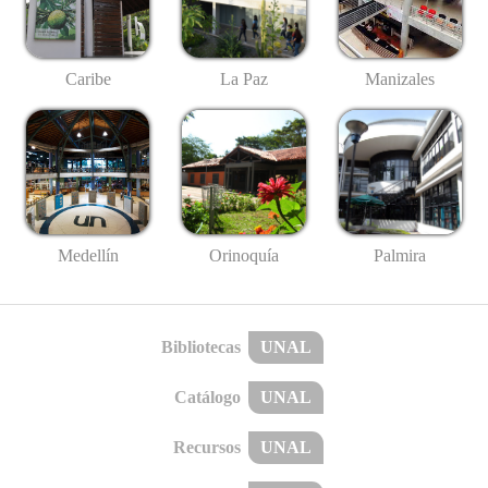
Caribe
La Paz
Manizales
Medellín
Palmira
Orinoquía
Bibliotecas
UNAL
Catálogo
UNAL
Recursos
UNAL