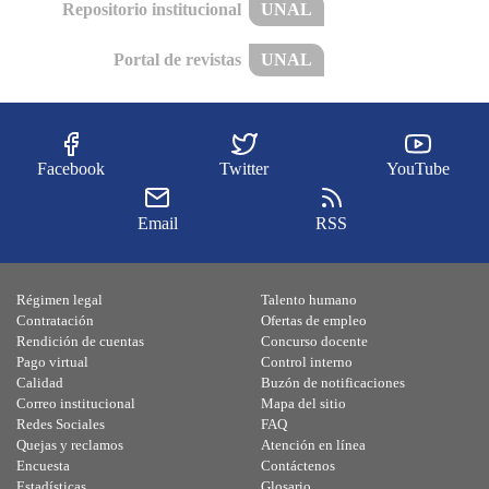
Repositorio institucional
UNAL
Portal de revistas
UNAL
Facebook
Twitter
YouTube
Email
RSS
Régimen legal
Talento humano
Contratación
Ofertas de empleo
Rendición de cuentas
Concurso docente
Pago virtual
Control interno
Calidad
Buzón de notificaciones
Correo institucional
Mapa del sitio
Redes Sociales
FAQ
Quejas y reclamos
Atención en línea
Encuesta
Contáctenos
Estadísticas
Glosario