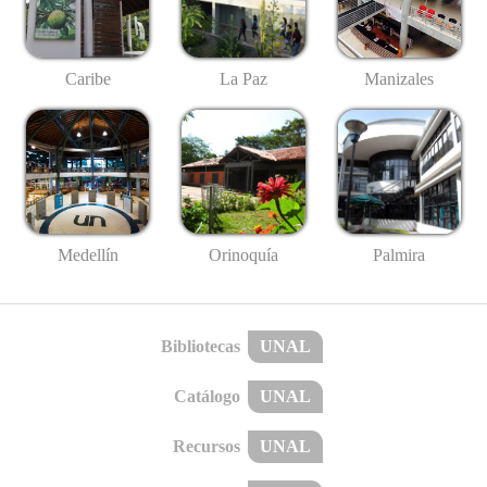
Caribe
La Paz
Manizales
Medellín
Palmira
Orinoquía
Bibliotecas
UNAL
Catálogo
UNAL
Recursos
UNAL