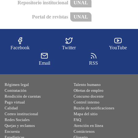
Repositorio institucional
UNAL
Portal de revistas
UNAL
Facebook
Twitter
YouTube
Email
RSS
Régimen legal
Talento humano
Contratación
Ofertas de empleo
Rendición de cuentas
Concurso docente
Pago virtual
Control interno
Calidad
Buzón de notificaciones
Correo institucional
Mapa del sitio
Redes Sociales
FAQ
Quejas y reclamos
Atención en línea
Encuesta
Contáctenos
Estadísticas
Glosario