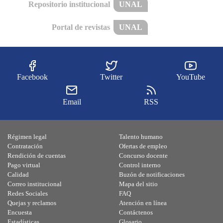
Repositorio institucional
UNAL
Portal de revistas
UNAL
Facebook
Twitter
YouTube
Email
RSS
Régimen legal
Talento humano
Contratación
Ofertas de empleo
Rendición de cuentas
Concurso docente
Pago virtual
Control interno
Calidad
Buzón de notificaciones
Correo institucional
Mapa del sitio
Redes Sociales
FAQ
Quejas y reclamos
Atención en línea
Encuesta
Contáctenos
Estadísticas
Glosario