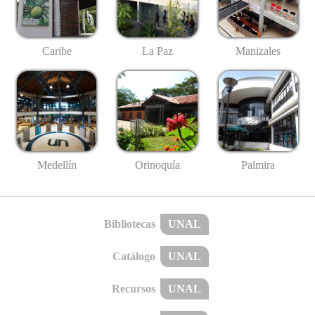
Caribe
La Paz
Manizales
Medellín
Palmira
Orinoquía
Bibliotecas
UNAL
Catálogo
UNAL
Recursos
UNAL