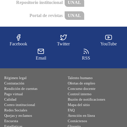
Repositorio institucional
UNAL
Portal de revistas
UNAL
Facebook
Twitter
YouTube
Email
RSS
Régimen legal
Talento humano
Contratación
Ofertas de empleo
Rendición de cuentas
Concurso docente
Pago virtual
Control interno
Calidad
Buzón de notificaciones
Correo institucional
Mapa del sitio
Redes Sociales
FAQ
Quejas y reclamos
Atención en línea
Encuesta
Contáctenos
Estadísticas
Glosario