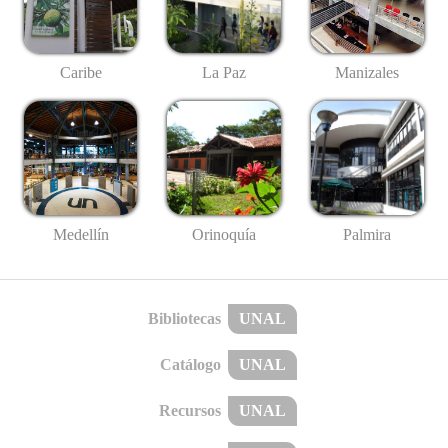
Caribe
La Paz
Manizales
Medellín
Palmira
Orinoquía
Bibliotecas
UNAL
Catálogo
UNAL
Recursos
UNAL