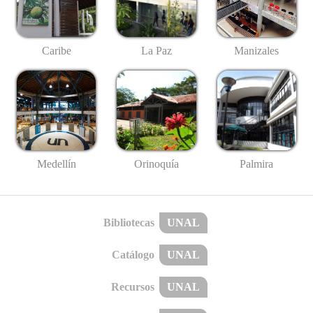
Caribe
La Paz
Manizales
Medellín
Palmira
Orinoquía
Bibliotecas
UNAL
Catálogo
UNAL
Recursos
UNAL