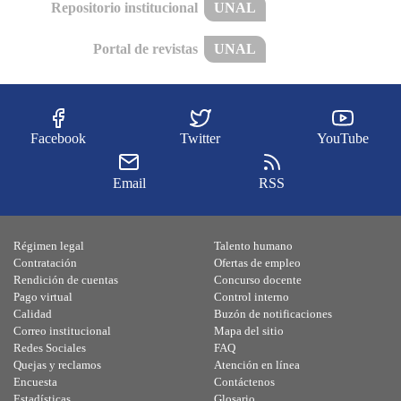
Repositorio institucional
UNAL
Portal de revistas
UNAL
Facebook
Twitter
YouTube
Email
RSS
Régimen legal
Talento humano
Contratación
Ofertas de empleo
Rendición de cuentas
Concurso docente
Pago virtual
Control interno
Calidad
Buzón de notificaciones
Correo institucional
Mapa del sitio
Redes Sociales
FAQ
Quejas y reclamos
Atención en línea
Encuesta
Contáctenos
Estadísticas
Glosario