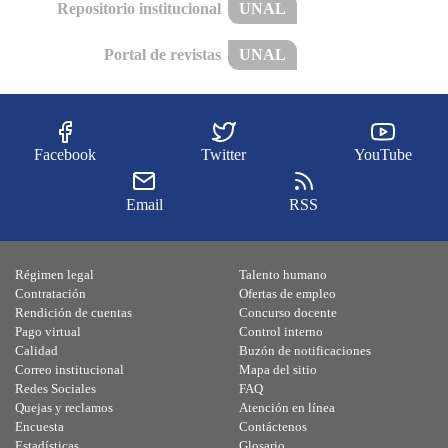
Repositorio institucional
UNAL
Portal de revistas
UNAL
Facebook
Twitter
YouTube
Email
RSS
Régimen legal
Talento humano
Contratación
Ofertas de empleo
Rendición de cuentas
Concurso docente
Pago virtual
Control interno
Calidad
Buzón de notificaciones
Correo institucional
Mapa del sitio
Redes Sociales
FAQ
Quejas y reclamos
Atención en línea
Encuesta
Contáctenos
Estadísticas
Glosario