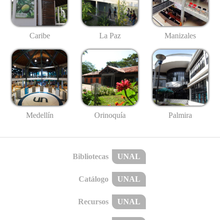
Caribe
La Paz
Manizales
Medellín
Palmira
Orinoquía
Bibliotecas
UNAL
Catálogo
UNAL
Recursos
UNAL