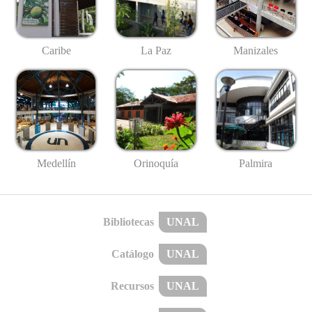
Caribe
La Paz
Manizales
Medellín
Palmira
Orinoquía
Bibliotecas
UNAL
Catálogo
UNAL
Recursos
UNAL