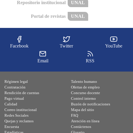
Repositorio institucional
UNAL
Portal de revistas
UNAL
Facebook
Twitter
YouTube
Email
RSS
Régimen legal
Talento humano
Contratación
Ofertas de empleo
Rendición de cuentas
Concurso docente
Pago virtual
Control interno
Calidad
Buzón de notificaciones
Correo institucional
Mapa del sitio
Redes Sociales
FAQ
Quejas y reclamos
Atención en línea
Encuesta
Contáctenos
Estadísticas
Glosario