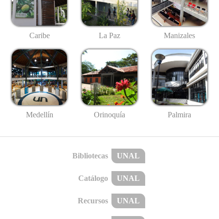
Caribe
La Paz
Manizales
Medellín
Palmira
Orinoquía
Bibliotecas
UNAL
Catálogo
UNAL
Recursos
UNAL