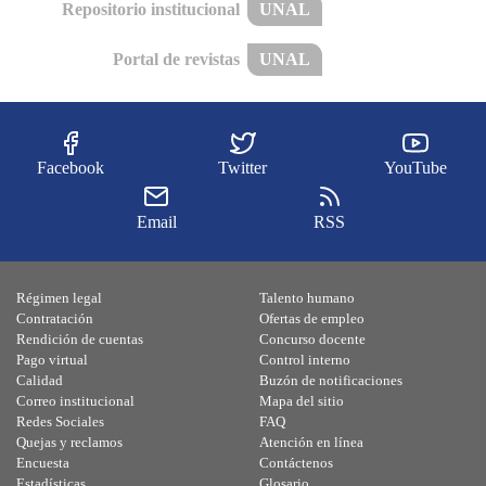
Repositorio institucional
UNAL
Portal de revistas
UNAL
Facebook
Twitter
YouTube
Email
RSS
Régimen legal
Talento humano
Contratación
Ofertas de empleo
Rendición de cuentas
Concurso docente
Pago virtual
Control interno
Calidad
Buzón de notificaciones
Correo institucional
Mapa del sitio
Redes Sociales
FAQ
Quejas y reclamos
Atención en línea
Encuesta
Contáctenos
Estadísticas
Glosario