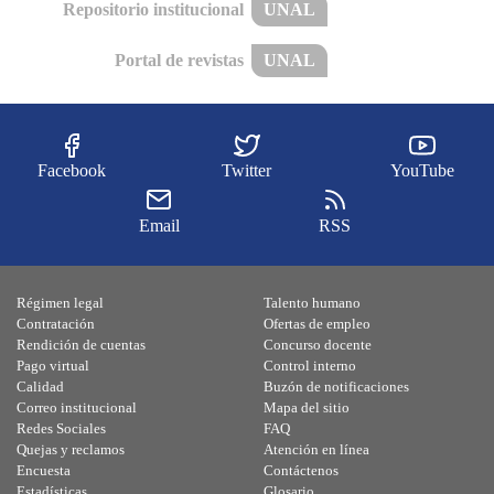
Repositorio institucional
UNAL
Portal de revistas
UNAL
Facebook
Twitter
YouTube
Email
RSS
Régimen legal
Talento humano
Contratación
Ofertas de empleo
Rendición de cuentas
Concurso docente
Pago virtual
Control interno
Calidad
Buzón de notificaciones
Correo institucional
Mapa del sitio
Redes Sociales
FAQ
Quejas y reclamos
Atención en línea
Encuesta
Contáctenos
Estadísticas
Glosario