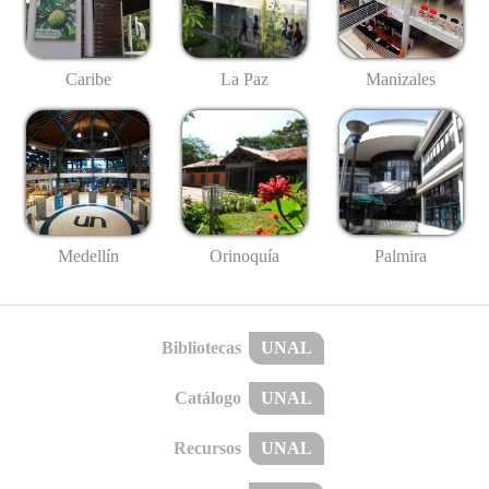
Caribe
La Paz
Manizales
Medellín
Palmira
Orinoquía
Bibliotecas
UNAL
Catálogo
UNAL
Recursos
UNAL