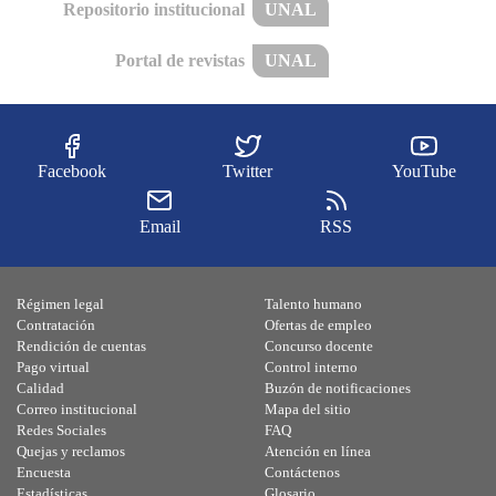
Repositorio institucional
UNAL
Portal de revistas
UNAL
Facebook
Twitter
YouTube
Email
RSS
Régimen legal
Talento humano
Contratación
Ofertas de empleo
Rendición de cuentas
Concurso docente
Pago virtual
Control interno
Calidad
Buzón de notificaciones
Correo institucional
Mapa del sitio
Redes Sociales
FAQ
Quejas y reclamos
Atención en línea
Encuesta
Contáctenos
Estadísticas
Glosario