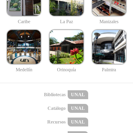
Caribe
La Paz
Manizales
Medellín
Palmira
Orinoquía
Bibliotecas
UNAL
Catálogo
UNAL
Recursos
UNAL