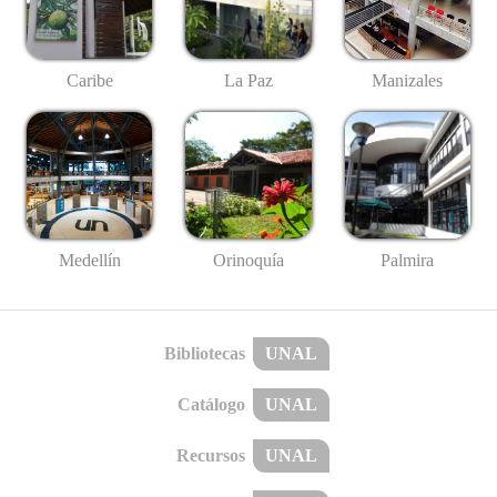
Caribe
La Paz
Manizales
Medellín
Palmira
Orinoquía
Bibliotecas
UNAL
Catálogo
UNAL
Recursos
UNAL