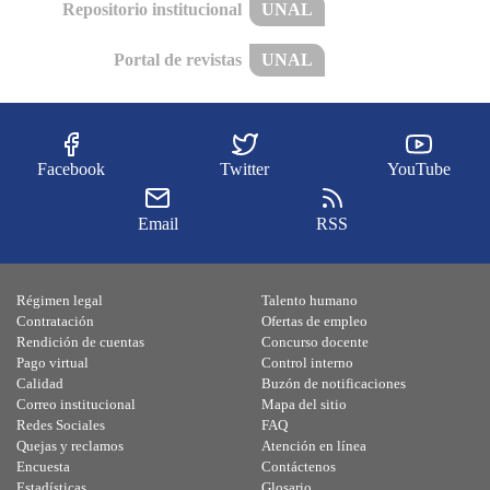
Repositorio institucional
UNAL
Portal de revistas
UNAL
Facebook
Twitter
YouTube
Email
RSS
Régimen legal
Talento humano
Contratación
Ofertas de empleo
Rendición de cuentas
Concurso docente
Pago virtual
Control interno
Calidad
Buzón de notificaciones
Correo institucional
Mapa del sitio
Redes Sociales
FAQ
Quejas y reclamos
Atención en línea
Encuesta
Contáctenos
Estadísticas
Glosario