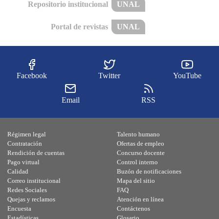
Repositorio institucional
UNAL
Portal de revistas
UNAL
Facebook
Twitter
YouTube
Email
RSS
Régimen legal
Talento humano
Contratación
Ofertas de empleo
Rendición de cuentas
Concurso docente
Pago virtual
Control interno
Calidad
Buzón de notificaciones
Correo institucional
Mapa del sitio
Redes Sociales
FAQ
Quejas y reclamos
Atención en línea
Encuesta
Contáctenos
Estadísticas
Glosario