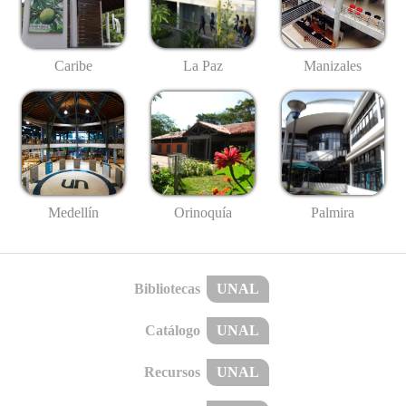
Caribe
La Paz
Manizales
Medellín
Palmira
Orinoquía
Bibliotecas
UNAL
Catálogo
UNAL
Recursos
UNAL